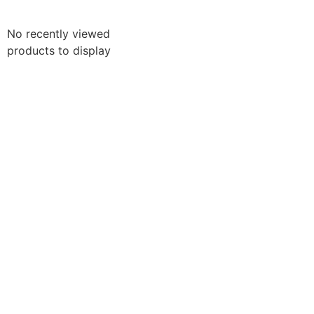
No recently viewed
products to display
Lapidação de Gemas | Pedras Preciosas |
Artesanato Mineral | Decoração
Loja 1 –
Pôr do Sol do Jacaré – Cabedelo – PB
Loja 2 –
Centro Turístico de Tambaú – João Pessoa –
PB
Av. Almirante Tamandaré, 100 – Shopping PBTUR –
João Pessoa – PB
Loja 3 –
Mercado de Artesanato Paraibano – João