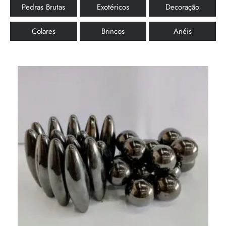
Pedras Brutas
Exotéricos
Decoração
Colares
Brincos
Anéis