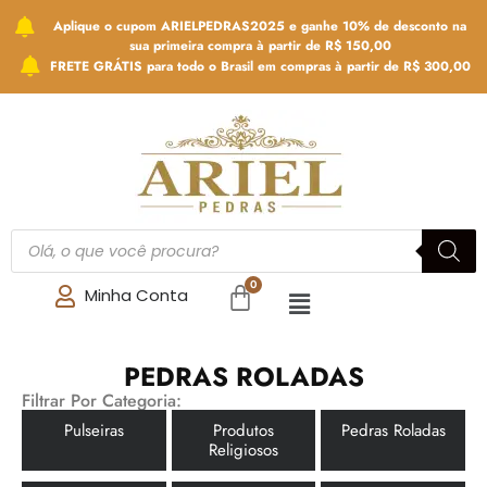
Aplique o cupom ARIELPEDRAS2025 e ganhe 10% de desconto na
sua primeira compra à partir de R$ 150,00
FRETE GRÁTIS para todo o Brasil em compras à partir de R$ 300,00
Minha Conta
PEDRAS ROLADAS
Filtrar Por Categoria:
Pulseiras
Produtos
Pedras Roladas
Religiosos