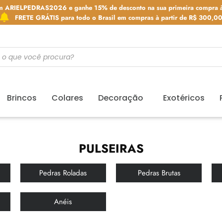
m ARIELPEDRAS2026 e ganhe 15% de desconto na sua primeira compra à
FRETE GRÁTIS para todo o Brasil em compras à partir de R$ 300,0
Brincos
Colares
Decoração
Exotéricos
PULSEIRAS
Pedras Roladas
Pedras Brutas
Anéis