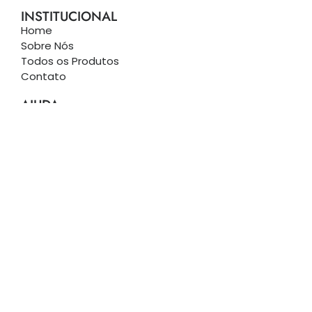
INSTITUCIONAL
Home
Sobre Nós
Todos os Produtos
Contato
AJUDA
Politica de Privacidade
Rastreamento de Pedidos
ariel@arielpedras.com.br
(83) 9 9948 1005
FORMAS DE PAGAMENTO