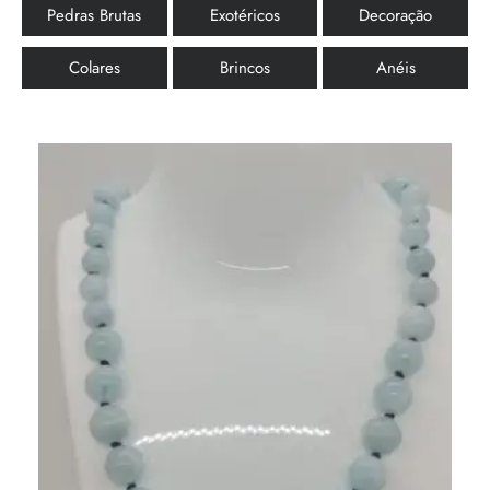
Pedras Brutas
Exotéricos
Decoração
Colares
Brincos
Anéis