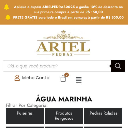
Aplique o cupom ARIELPEDRAS2025 e ganhe 10% de desconto na
sua primeira compra à partir de R$ 150,00
FRETE GRÁTIS para todo o Brasil em compras à partir de R$ 300,00
Minha Conta
ÁGUA MARINHA
Filtrar Por Categoria:
Pulseiras
Produtos
Pedras Roladas
Religiosos