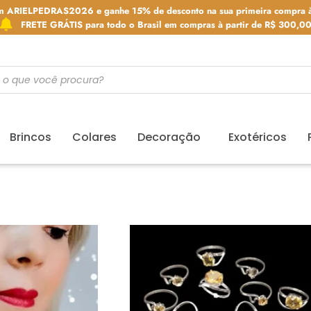
m ARIELPEDRAS2026 e ganhe 15% de desconto na sua primeira compra à
FRETE GRÁTIS para todo o Brasil em compras à partir de R$ 300,0
Brincos
Colares
Decoração
Exotéricos