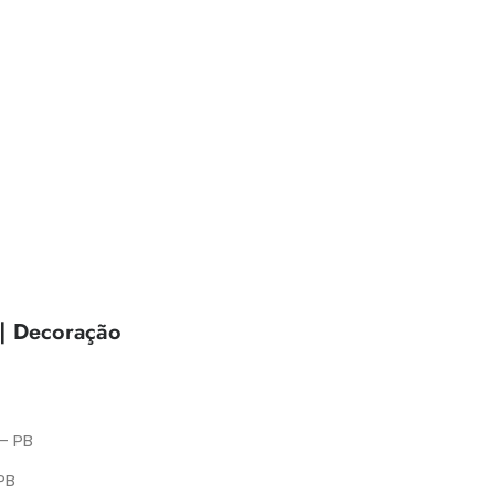
 | Decoração
– PB
PB