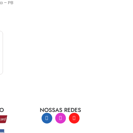
oa – PB
TO
NOSSAS REDES