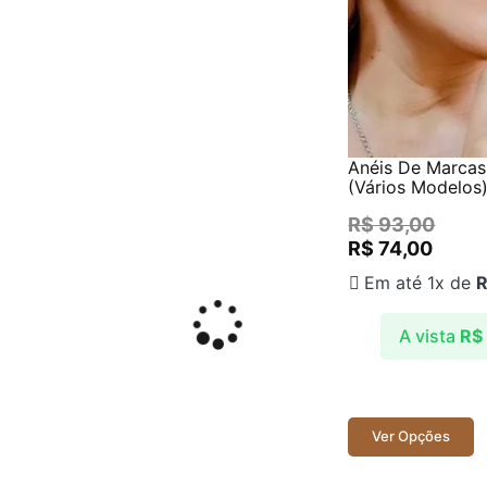
Anéis De Marcass
(Vários Modelos
R$
93,00
R$
74,00
Em até 1x de
A vista
R$
Ver Opções