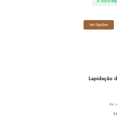
A vista
R$
Ver Opções
Lapidação d
Av.
L