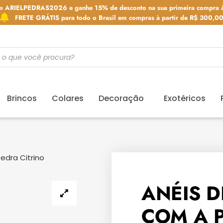
m ARIELPEDRAS2026 e ganhe 15% de desconto na sua primeira compra à
FRETE GRÁTIS para todo o Brasil em compras à partir de R$ 300,0
Brincos
Colares
Decoração
Exotéricos
edra Citrino
ANÉIS D
COM A 