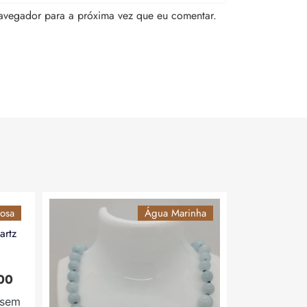
avegador para a próxima vez que eu comentar.
osa
Água Marinha
artz
00
sem