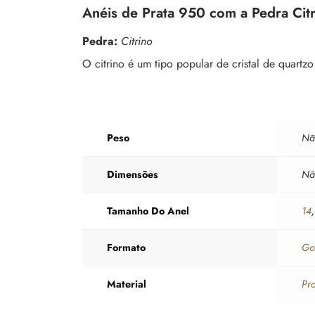
Anéis de Prata 950 com a Pedra Cit
Pedra:
Citrino
O citrino é um tipo popular de cristal de quartz
Peso
Nã
Dimensões
Nã
Tamanho Do Anel
14
Formato
Go
Material
Pr