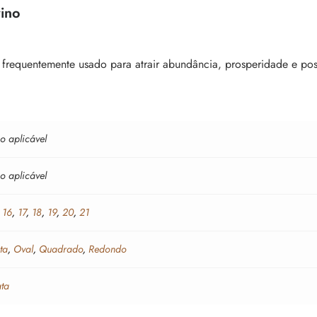
rino
o frequentemente usado para atrair abundância, prosperidade e pos
o aplicável
o aplicável
,
16
,
17
,
18
,
19
,
20
,
21
ta
,
Oval
,
Quadrado
,
Redondo
ata