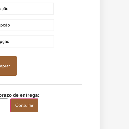
mprar
 prazo de entrega:
Consultar