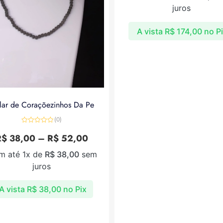
juros
A vista
R$
174,00
no P
lar de Coraçõezinhos Da Pe
(0)
Avaliação
0
R$
38,00
–
R$
52,00
de
5
m até 1x de
R$
38,00
sem
juros
A vista
R$
38,00
no Pix