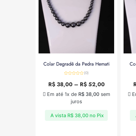
Colar Degradê da Pedra Hemati
Co
(0)
Avaliação
0
R$
38,00
–
R$
52,00
de
5
Em até 1x de
R$
38,00
sem
E
juros
A vista
R$
38,00
no Pix