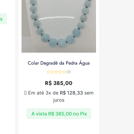
ix
Colar Degradê da Pedra Água
(0)
Avaliação
0
R$
385,00
de
5
Em até 3x de
R$
128,33
sem
juros
A vista
R$
385,00
no Pix