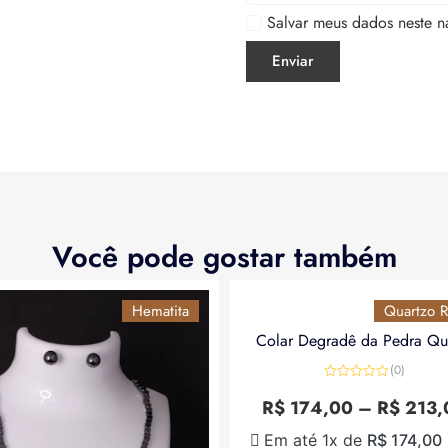
Salvar meus dados neste n
Você pode gostar também
Hematita
Quartzo R
Colar Degradê da Pedra Qu
(0)
Avaliação
0
R$
174,00
–
R$
213,
de
5
Em até 1x de
R$
174,00