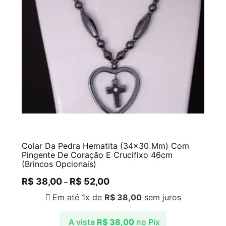
Colar Da Pedra Hematita (34×30 Mm) Com
Pingente De Coração E Crucifixo 46cm
(Brincos Opcionais)
R$
38,00
R$
52,00
–
Em até 1x de
R$
38,00
sem juros
A vista
R$
38,00
no Pix