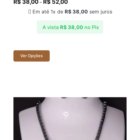
R$
38,00
R$
52,00
–
Em até 1x de
R$
38,00
sem juros
A vista
R$
38,00
no Pix
Ver Opções