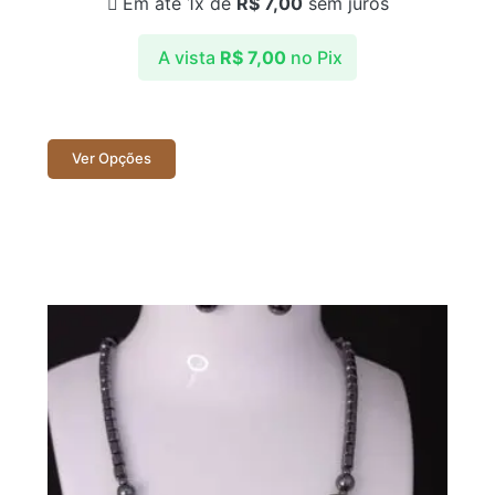
Em até 1x de
R$
7,00
sem juros
A vista
R$
7,00
no Pix
Ver Opções