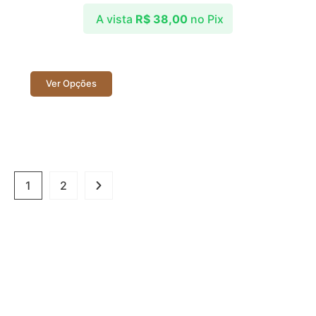
A vista
R$
38,00
no Pix
Ver Opções
1
2
Lapidação de Gemas | Pedras Preciosas |
Artesanato Mineral | Decoração
Loja 1 –
Pôr do Sol do Jacaré – Cabedelo – PB
Loja 2 –
Centro Turístico de Tambaú – João Pessoa –