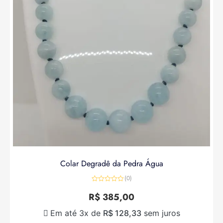
Colar Degradê da Pedra Água
(0)
Avaliação
0
R$
385,00
de
5
Em até 3x de
R$
128,33
sem juros