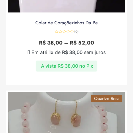
Colar de Coraçõezinhos Da Pe
(0)
Avaliação
0
R$
38,00
–
R$
52,00
de
5
Em até 1x de
R$
38,00
sem juros
A vista
R$
38,00
no Pix
Quartzo Rosa