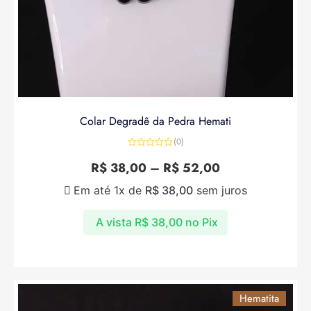
Colar Degradê da Pedra Hemati
(0)
Avaliação
0
R$
38,00
–
R$
52,00
de
5
Em até 1x de
R$
38,00
sem juros
A vista
R$
38,00
no Pix
Hematita