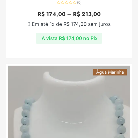
(0)
Avaliação
0
R$
174,00
–
R$
213,00
de
5
Em até 1x de
R$
174,00
sem juros
A vista
R$
174,00
no Pix
Água Marinha