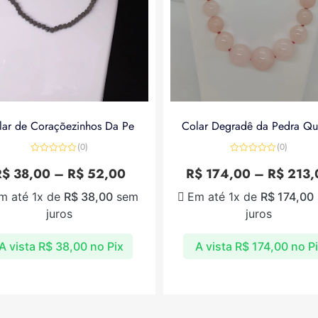
lar de Coraçõezinhos Da Pe
Colar Degradê da Pedra Qu
(0)
(0)
Avaliação
Avaliação
0
0
R$
38,00
–
R$
52,00
R$
174,00
–
R$
213,
de
de
5
5
m até 1x de
R$
38,00
sem
Em até 1x de
R$
174,00
juros
juros
A vista
R$
38,00
no Pix
A vista
R$
174,00
no P