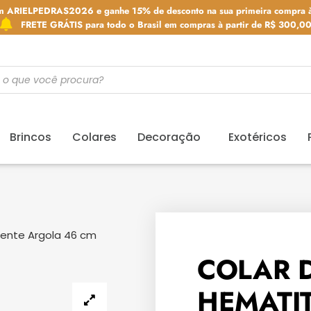
m ARIELPEDRAS2026 e ganhe 15% de desconto na sua primeira compra à
FRETE GRÁTIS para todo o Brasil em compras à partir de R$ 300,0
Brincos
Colares
Decoração
Exotéricos
ente Argola 46 cm
COLAR 
HEMATIT