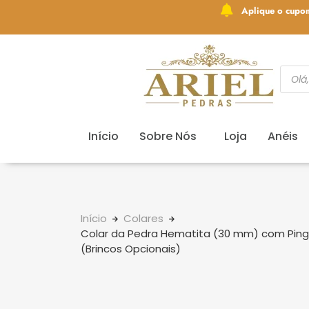
Aplique o cupo
Início
Sobre Nós
Loja
Anéis
Início
Colares
Colar da Pedra Hematita (30 mm) com Ping
(Brincos Opcionais)