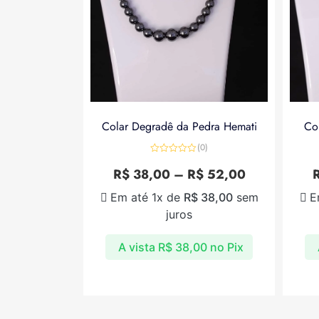
Colar Degradê da Pedra Hemati
Co
(0)
Avaliação
0
R$
38,00
–
R$
52,00
de
5
Em até 1x de
R$
38,00
sem
E
juros
A vista
R$
38,00
no Pix