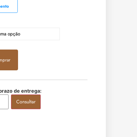
mento
mprar
 prazo de entrega:
Consultar