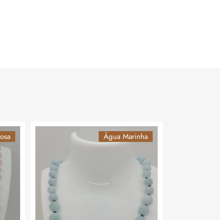
osa
Água Marinha