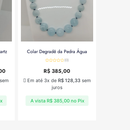
artz
Colar Degradê da Pedra Água
(0)
Avaliação
0
00
R$
385,00
de
5
sem
Em até 3x de
R$
128,33
sem
juros
ix
A vista
R$
385,00
no Pix