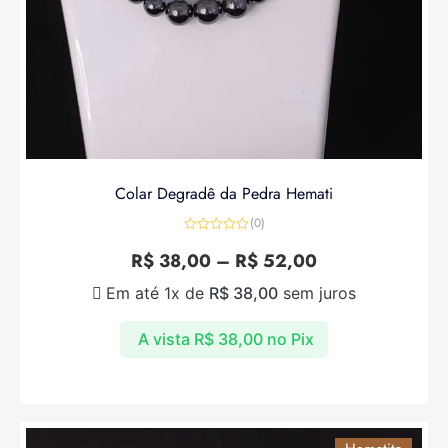
Colar Degradê da Pedra Hemati
(0)
Avaliação
0
R$
38,00
–
R$
52,00
de
5
Em até 1x de
R$
38,00
sem juros
A vista
R$
38,00
no Pix