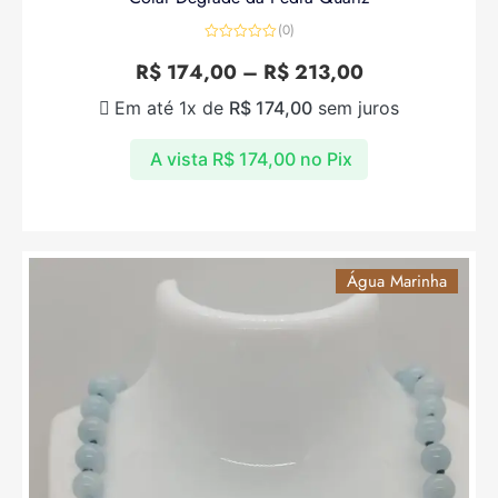
(0)
Avaliação
0
R$
174,00
–
R$
213,00
de
5
Em até 1x de
R$
174,00
sem juros
A vista
R$
174,00
no Pix
Água Marinha