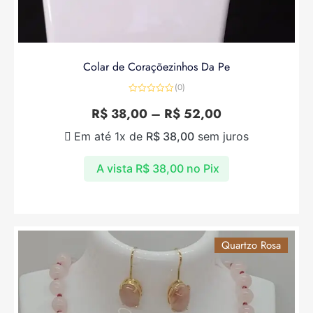
Colar de Coraçõezinhos Da Pe
(0)
Avaliação
0
R$
38,00
–
R$
52,00
de
5
Em até 1x de
R$
38,00
sem juros
A vista
R$
38,00
no Pix
Quartzo Rosa