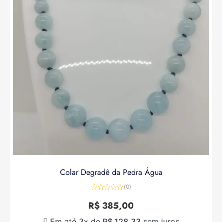
Colar Degradê da Pedra Água
(0)
Avaliação
0
R$
385,00
de
5
Em até 3x de
R$
128,33
sem juros