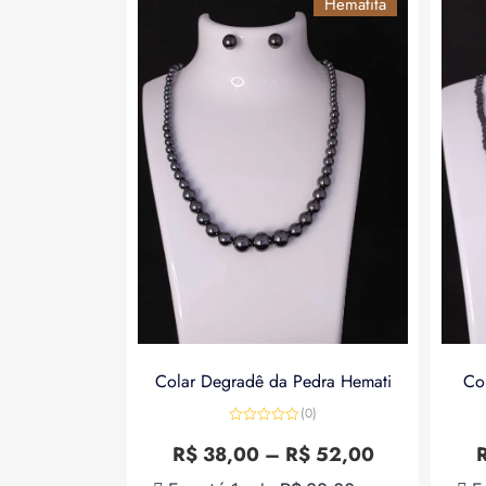
Hematita
Colar Degradê da Pedra Hemati
Co
(0)
Avaliação
0
R$
38,00
–
R$
52,00
de
5