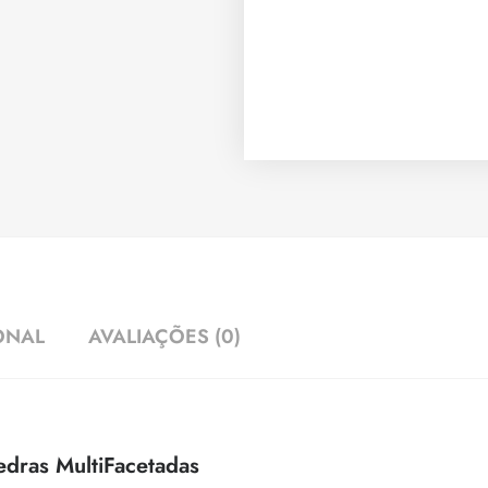
ONAL
AVALIAÇÕES (0)
edras MultiFacetadas