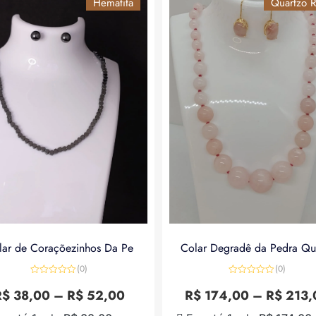
Hematita
Quartzo R
lar de Coraçõezinhos Da Pe
Colar Degradê da Pedra Qu
(0)
(0)
Avaliação
Avaliação
0
0
R$
38,00
–
R$
52,00
R$
174,00
–
R$
213,
de
de
5
5