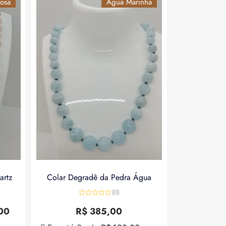
osa
Água Marinha
artz
Colar Degradê da Pedra Água
(0)
Avaliação
0
00
R$
385,00
de
5