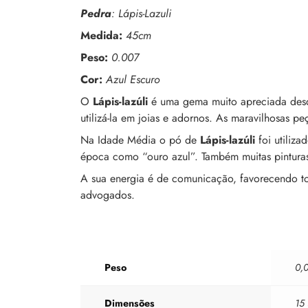
Pedra
:
Lápis-Lazuli
Medida:
45cm
Peso:
0.007
Cor:
Azul Escuro
O
Lápis-lazúli
é uma gema muito apreciada desde
utilizá-la em joias e adornos. As maravilhosas p
Na Idade Média o pó de
Lápis-lazúli
foi utiliz
época como “ouro azul”. Também muitas pinturas 
A sua energia é de comunicação, favorecendo tod
advogados.
Peso
0,
Dimensões
15