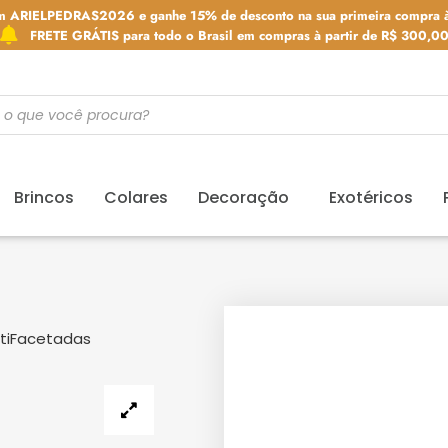
m ARIELPEDRAS2026 e ganhe 15% de desconto na sua primeira compra à
FRETE GRÁTIS para todo o Brasil em compras à partir de R$ 300,0
Brincos
Colares
Decoração
Exotéricos
ultiFacetadas