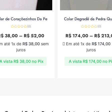
lar de Coraçõezinhos Da Pe
Colar Degradê da Pedra Qu
(0)
(0)
Avaliação
Avaliação
0
0
R$
38,00
–
R$
52,00
R$
174,00
–
R$
213,
de
de
5
5
m até 1x de
R$
38,00
sem
Em até 1x de
R$
174,00
juros
juros
A vista
R$
38,00
no Pix
A vista
R$
174,00
no P