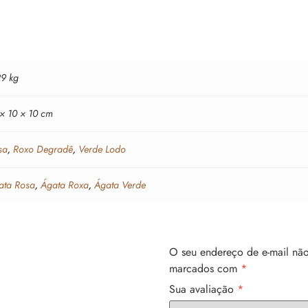
29 kg
 × 10 × 10 cm
sa
,
Roxo Degradê
,
Verde Lodo
ata Rosa
,
Ágata Roxa
,
Ágata Verde
O seu endereço de e-mail não
marcados com
*
Sua avaliação
*