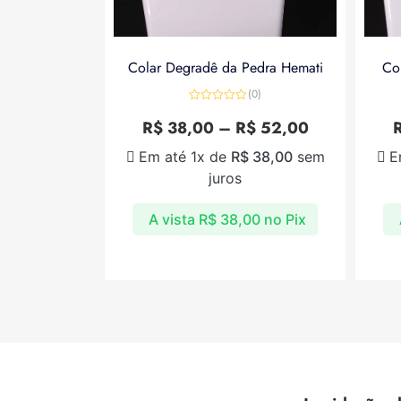
Colar Degradê da Pedra Hemati
Co
(0)
Avaliação
0
R$
38,00
–
R$
52,00
de
5
Em até 1x de
R$
38,00
sem
E
juros
A vista
R$
38,00
no Pix