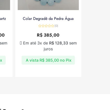
artz
Colar Degradê da Pedra Água
(0)
Avaliação
0
00
R$
385,00
de
5
sem
Em até 3x de
R$
128,33
sem
juros
ix
A vista
R$
385,00
no Pix