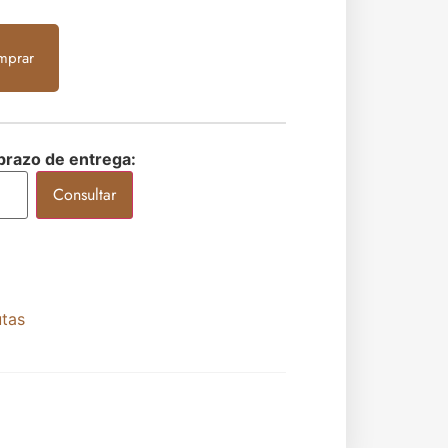
mprar
 prazo de entrega:
Consultar
utas